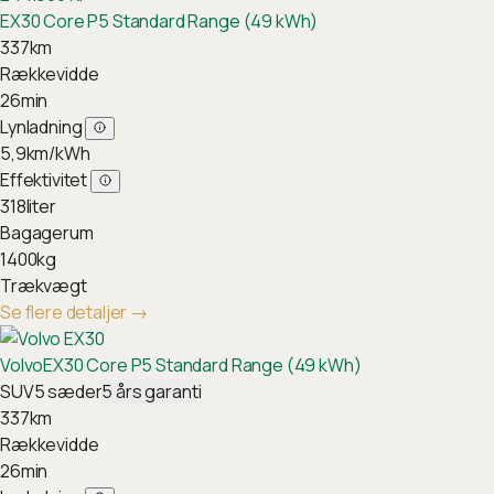
EX30 Core P5 Standard Range (49 kWh)
337
km
Rækkevidde
26
min
Lynladning
5,9
km/kWh
Effektivitet
318
liter
Bagagerum
1400
kg
Trækvægt
Se flere detaljer
→
Volvo
EX30 Core P5 Standard Range (49 kWh)
SUV
5
sæder
5
års garanti
337
km
Rækkevidde
26
min