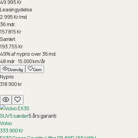
49.995
Kr
Leasingydelse
2.995
Kr/md
36 mdr.
157.815
Kr
Samlet
193.755
Kr
49
%
af nypris over 36 md.
48
mdr ·
15.000
km/år
Overvåg
Gem
Nypris
318.900
kr
Se detaljer
→
SUV
5
sæder
5
års garanti
Volvo
333.900
Kr