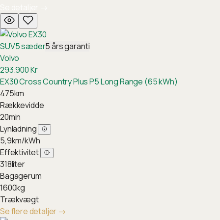
Se detaljer
→
SUV
5
sæder
5
års garanti
Volvo
293.900
Kr
EX30 Cross Country Plus P5 Long Range (65 kWh)
475
km
Rækkevidde
20
min
Lynladning
5,9
km/kWh
Effektivitet
318
liter
Bagagerum
1600
kg
Trækvægt
Se flere detaljer
→