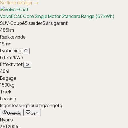
Se flere detaljer
→
Volvo
EC40 Core Single Motor Standard Range (67 kWh)
SUV-Coupé
5
sæder
5
års garanti
486
km
Rækkevidde
19
min
Lynladning
6,0
km/kWh
Effektivitet
404
l
Bagage
1500
kg
Træk
Leasing
Ingen leasingtilbud tilgængelig
Overvåg
Gem
Nypris
351.200
kr