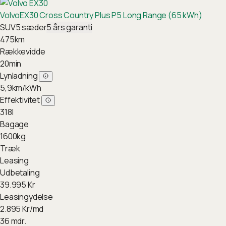
Volvo
EX30 Cross Country Plus P5 Long Range (65 kWh)
SUV
5
sæder
5
års garanti
475
km
Rækkevidde
20
min
Lynladning
5,9
km/kWh
Effektivitet
318
l
Bagage
1600
kg
Træk
Leasing
Udbetaling
39.995
Kr
Leasingydelse
2.895
Kr/md
36 mdr.