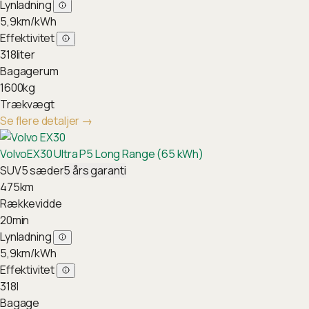
Lynladning
5,9
km/kWh
Effektivitet
318
liter
Bagagerum
1600
kg
Trækvægt
Se flere detaljer
→
Volvo
EX30 Ultra P5 Long Range (65 kWh)
SUV
5
sæder
5
års garanti
475
km
Rækkevidde
20
min
Lynladning
5,9
km/kWh
Effektivitet
318
l
Bagage