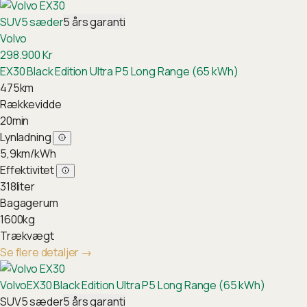
SUV
5
sæder
5
års garanti
Volvo
298.900
Kr
EX30 Black Edition Ultra P5 Long Range (65 kWh)
475
km
Rækkevidde
20
min
Lynladning
5,9
km/kWh
Effektivitet
318
liter
Bagagerum
1600
kg
Trækvægt
Se flere detaljer
→
Volvo
EX30 Black Edition Ultra P5 Long Range (65 kWh)
SUV
5
sæder
5
års garanti