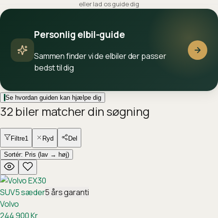
eller lad os guide dig
Personlig elbil-guide
Sammen finder vi de elbiler der passer
bedst til dig
i
Se hvordan guiden kan hjælpe dig
32
biler
matcher din søgning
Filtre
1
Ryd
Del
Sortér:
Pris (lav → høj)
SUV
5
sæder
5
års garanti
Volvo
244.900
Kr