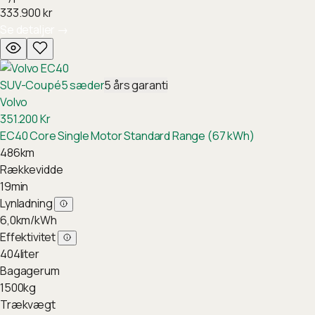
333.900
kr
Se detaljer
→
SUV-Coupé
5
sæder
5
års garanti
Volvo
351.200
Kr
EC40 Core Single Motor Standard Range (67 kWh)
486
km
Rækkevidde
19
min
Lynladning
6,0
km/kWh
Effektivitet
404
liter
Bagagerum
1500
kg
Trækvægt