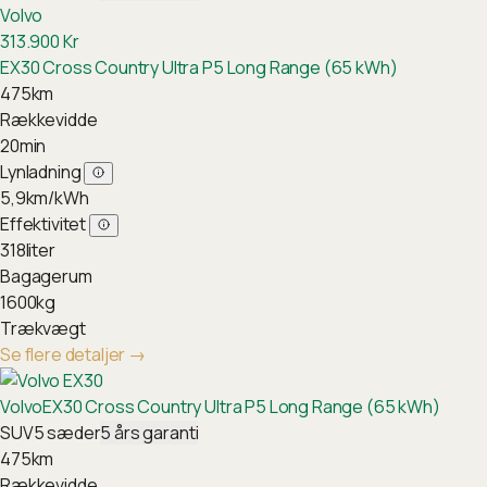
Volvo
313.900
Kr
EX30 Cross Country Ultra P5 Long Range (65 kWh)
475
km
Rækkevidde
20
min
Lynladning
5,9
km/kWh
Effektivitet
318
liter
Bagagerum
1600
kg
Trækvægt
Se flere detaljer
→
Volvo
EX30 Cross Country Ultra P5 Long Range (65 kWh)
SUV
5
sæder
5
års garanti
475
km
Rækkevidde