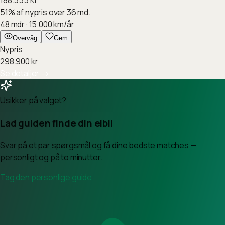
51
%
af nypris over 36 md.
48
mdr ·
15.000
km/år
Overvåg
Gem
Nypris
298.900
kr
Se detaljer
→
Usikker på valget?
Lad guiden finde din elbil
Svar på et par spørgsmål og få dine bedste matches —
personligt og på to minutter.
Tag den personlige guide