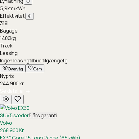
Lynladning
5,9
km/kWh
Effektivitet
318
l
Bagage
1400
kg
Træk
Leasing
Ingen leasingtilbud tilgængelig
Overvåg
Gem
Nypris
244.900
kr
Se detaljer
→
SUV
5
sæder
5
års garanti
Volvo
268.900
Kr
EX30 Core P5 Long Range (65 kWh)