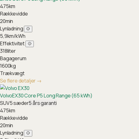
475
km
Rækkevidde
20
min
Lynladning
5,9
km/kWh
Effektivitet
318
liter
Bagagerum
1600
kg
Trækvægt
Se flere detaljer
→
Volvo
EX30 Core P5 Long Range (65 kWh)
SUV
5
sæder
5
års garanti
475
km
Rækkevidde
20
min
Lynladning