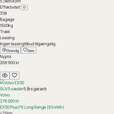
5,9
km/kWh
Effektivitet
318
l
Bagage
1600
kg
Træk
Leasing
Ingen leasingtilbud tilgængelig
Overvåg
Gem
Nypris
268.900
kr
Se detaljer
→
SUV
5
sæder
5
års garanti
Volvo
278.900
Kr
EX30 Plus P5 Long Range (65 kWh)
475
km