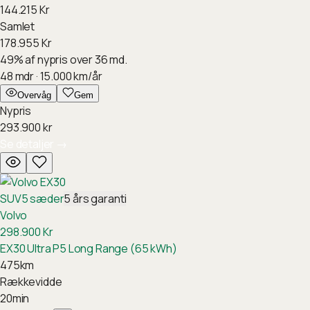
144.215
Kr
Samlet
178.955
Kr
49
%
af nypris over 36 md.
48
mdr ·
15.000
km/år
Overvåg
Gem
Nypris
293.900
kr
Se detaljer
→
SUV
5
sæder
5
års garanti
Volvo
298.900
Kr
EX30 Ultra P5 Long Range (65 kWh)
475
km
Rækkevidde
20
min