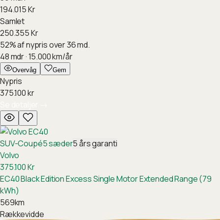
194.015
Kr
Samlet
250.355
Kr
52
%
af nypris over 36 md.
48
mdr ·
15.000
km/år
Overvåg
Gem
Nypris
375.100
kr
Se detaljer
→
SUV-Coupé
5
sæder
5
års garanti
Volvo
375.100
Kr
EC40 Black Edition Excess Single Motor Extended Range (79
kWh)
569
km
Rækkevidde