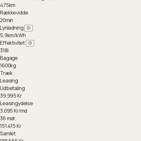
475
km
Rækkevidde
20
min
Lynladning
5,9
km/kWh
Effektivitet
318
l
Bagage
1600
kg
Træk
Leasing
Udbetaling
39.995
Kr
Leasingydelse
3.095
Kr/md
36 mdr.
151.415
Kr
Samlet
188.555
Kr