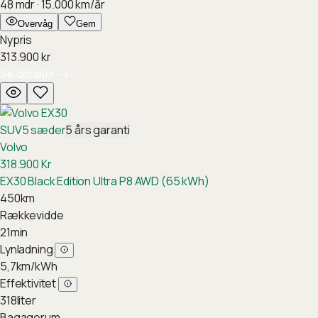
48
mdr ·
15.000
km/år
Overvåg
Gem
Nypris
313.900
kr
Se detaljer
→
SUV
5
sæder
5
års garanti
Volvo
318.900
Kr
EX30 Black Edition Ultra P8 AWD (65 kWh)
450
km
Rækkevidde
21
min
Lynladning
5,7
km/kWh
Effektivitet
318
liter
Bagagerum