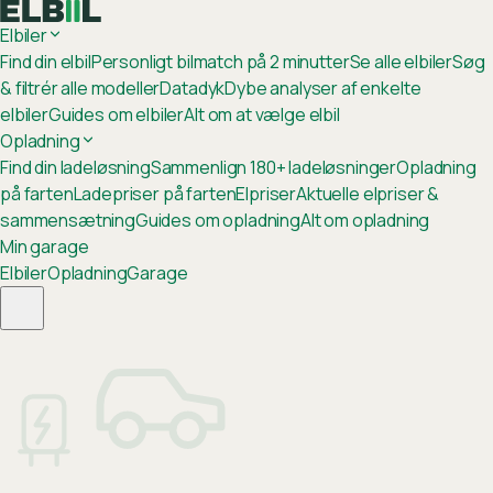
Elbiler
Find din elbil
Personligt bilmatch på 2 minutter
Se alle elbiler
Søg
& filtrér alle modeller
Datadyk
Dybe analyser af enkelte
elbiler
Guides om elbiler
Alt om at vælge elbil
Opladning
Find din ladeløsning
Sammenlign 180+ ladeløsninger
Opladning
på farten
Ladepriser på farten
Elpriser
Aktuelle elpriser &
sammensætning
Guides om opladning
Alt om opladning
Min garage
Elbiler
Opladning
Garage