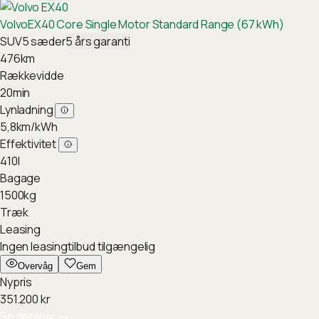
Volvo
EX40 Core Single Motor Standard Range (67 kWh)
SUV
5
sæder
5
års garanti
476
km
Rækkevidde
20
min
Lynladning
5,8
km/kWh
Effektivitet
410
l
Bagage
1500
kg
Træk
Leasing
Ingen leasingtilbud tilgængelig
Overvåg
Gem
Nypris
351.200
kr
Se detaljer
→