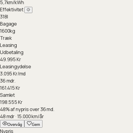
5,7
km/kWh
Effektivitet
318
l
Bagage
1600
kg
Træk
Leasing
Udbetaling
49.995
Kr
Leasingydelse
3.095
Kr/md
36 mdr.
161.415
Kr
Samlet
198.555
Kr
48
%
af nypris over 36 md.
48
mdr ·
15.000
km/år
Overvåg
Gem
Nypris