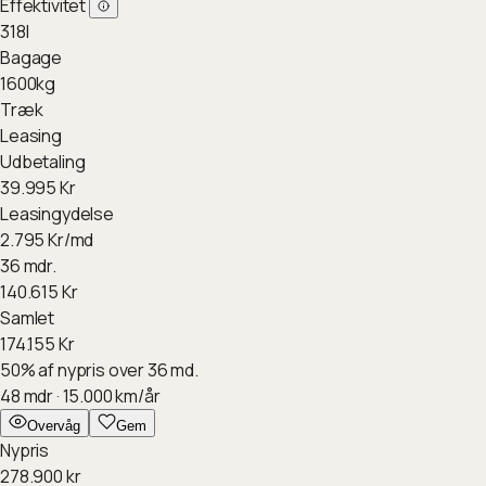
Effektivitet
318
l
Bagage
1600
kg
Træk
Leasing
Udbetaling
39.995
Kr
Leasingydelse
2.795
Kr/md
36 mdr.
140.615
Kr
Samlet
174.155
Kr
50
%
af nypris over 36 md.
48
mdr ·
15.000
km/år
Overvåg
Gem
Nypris
278.900
kr