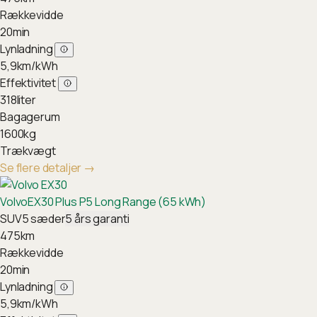
Rækkevidde
20
min
Lynladning
5,9
km/kWh
Effektivitet
318
liter
Bagagerum
1600
kg
Trækvægt
Se flere detaljer
→
Volvo
EX30 Plus P5 Long Range (65 kWh)
SUV
5
sæder
5
års garanti
475
km
Rækkevidde
20
min
Lynladning
5,9
km/kWh