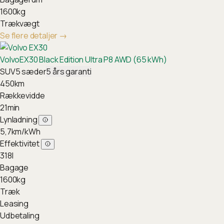
1600
kg
Trækvægt
Se flere detaljer
→
Volvo
EX30 Black Edition Ultra P8 AWD (65 kWh)
SUV
5
sæder
5
års garanti
450
km
Rækkevidde
21
min
Lynladning
5,7
km/kWh
Effektivitet
318
l
Bagage
1600
kg
Træk
Leasing
Udbetaling