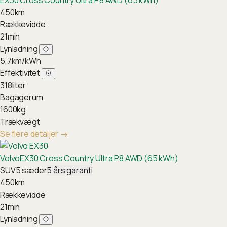
EX30 Cross Country Ultra P8 AWD (65 kWh)
450
km
Rækkevidde
21
min
Lynladning
5,7
km/kWh
Effektivitet
318
liter
Bagagerum
1600
kg
Trækvægt
Se flere detaljer
→
Volvo
EX30 Cross Country Ultra P8 AWD (65 kWh)
SUV
5
sæder
5
års garanti
450
km
Rækkevidde
21
min
Lynladning