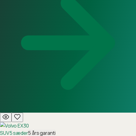
SUV
5
sæder
5
års garanti