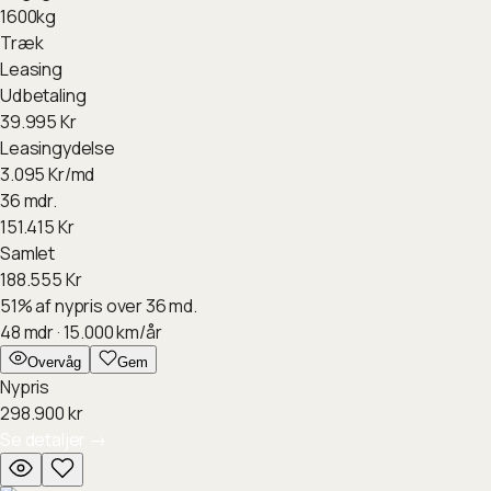
1600
kg
Træk
Leasing
Udbetaling
39.995
Kr
Leasingydelse
3.095
Kr/md
36 mdr.
151.415
Kr
Samlet
188.555
Kr
51
%
af nypris over 36 md.
48
mdr ·
15.000
km/år
Overvåg
Gem
Nypris
298.900
kr
Se detaljer
→