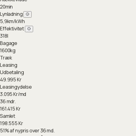
20
min
Lynladning
5,9
km/kWh
Effektivitet
318
l
Bagage
1600
kg
Træk
Leasing
Udbetaling
49.995
Kr
Leasingydelse
3.095
Kr/md
36 mdr.
161.415
Kr
Samlet
198.555
Kr
51
%
af nypris over 36 md.