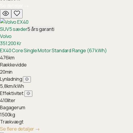
Se detaljer
→
SUV
5
sæder
5
års garanti
Volvo
351.200
Kr
EX40 Core Single Motor Standard Range (67 kWh)
476
km
Rækkevidde
20
min
Lynladning
5,8
km/kWh
Effektivitet
410
liter
Bagagerum
1500
kg
Trækvægt
Se flere detaljer
→