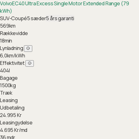
Volvo
EC40 Ultra Excess Single Motor Extended Range (79
kWh)
SUV-Coupé
5
sæder
5
års garanti
569
km
Rækkevidde
18
min
Lynladning
6,0
km/kWh
Effektivitet
404
l
Bagage
1500
kg
Træk
Leasing
Udbetaling
24.995
Kr
Leasingydelse
4.695
Kr/md
36 mdr.